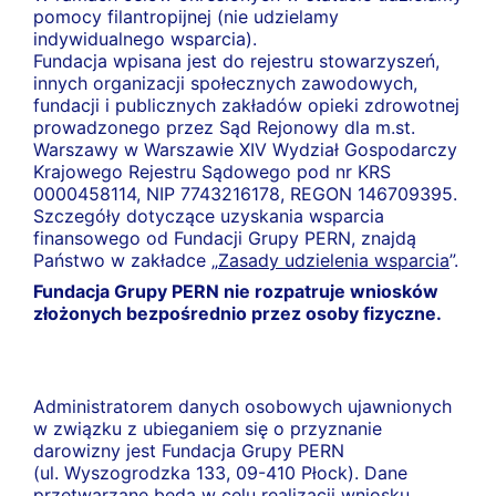
pomocy filantropijnej (nie udzielamy
indywidualnego wsparcia).
Fundacja wpisana jest do rejestru stowarzyszeń,
innych organizacji społecznych zawodowych,
fundacji i publicznych zakładów opieki zdrowotnej
prowadzonego przez Sąd Rejonowy dla m.st.
Warszawy w Warszawie XIV Wydział Gospodarczy
Krajowego Rejestru Sądowego pod nr KRS
0000458114, NIP 7743216178, REGON 146709395.
Szczegóły dotyczące uzyskania wsparcia
finansowego od Fundacji Grupy PERN, znajdą
Państwo w zakładce „
Zasady udzielenia wsparcia
”.
Fundacja Grupy PERN nie rozpatruje wniosków
złożonych bezpośrednio przez osoby fizyczne.
Administratorem danych osobowych ujawnionych
w związku z ubieganiem się o przyznanie
darowizny jest Fundacja Grupy PERN
(ul. Wyszogrodzka 133, 09-410 Płock). Dane
przetwarzane będą w celu realizacji wniosku