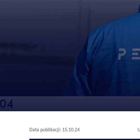
404
Data publikacji: 15.10.24
U