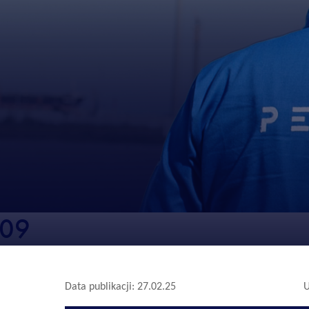
209
Data publikacji: 27.02.25
U